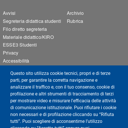
Footer 1
Footer 2
Avvisi
Archivio
Segreteria didattica studenti
Rubrica
Filo diretto segreteria
Materiale didattico/KIRO
ESSE3 Studenti
Privacy
Accessibilità
Mappa del sito
Questo sito utilizza cookie tecnici, propri e di terze
Impostazioni Cookie
parti, per garantire la corretta navigazione e
analizzare il traffico e, con il tuo consenso, cookie di
profilazione e altri strumenti di tracciamento di terzi
Social del corso di laurea
per mostrare video e misurare l'efficacia delle attività
di comunicazione istituzionale. Puoi rifiutare i cookie
non necessari e di profilazione cliccando su “Rifiuta
tutti”. Puoi scegliere di acconsentirne l’utilizzo